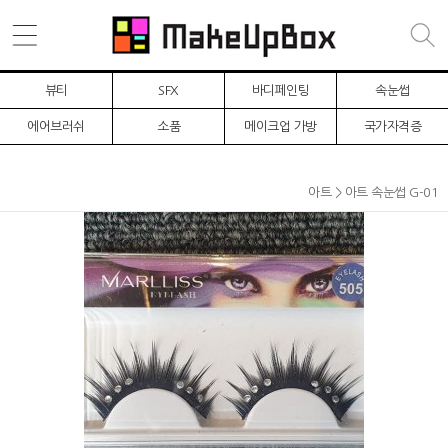
뷰티
SFX
바디페인팅
속눈썹
에어브러쉬
소품
메이크업 가방
국가자격증
아트 > 아트 속눈썹 G-01