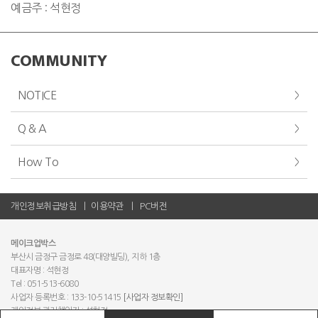
예금주 : 석현정
COMMUNITY
NOTICE
Q & A
How To
개인정보취급방침
이용약관
PC버전
메이크업박스
부산시 금정구 금정로 48(대양빌딩), 지하 1층
대표자명 : 석현정
Tel : 051-513-6080
사업자 등록번호 : 133-10-51415
[사업자 정보확인]
개인정보 관리책임자 : 석현정