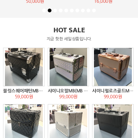
50,000원
16,000원
HOT SALE
지금 핫한 세일상품입니다.
블링스퀘어패턴MB중(MB D-2,1)
샤이니오팔MB(MB E-1)
샤이니펄로즈골드MB(MB E-3)
59,000원
99,000원
99,000원