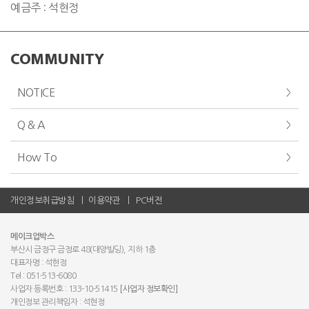
예금주 : 석현정
COMMUNITY
NOTICE
Q & A
How To
개인정보취급방침
이용약관
PC버전
메이크업박스
부산시 금정구 금정로 48(대양빌딩), 지하 1층
대표자명 : 석현정
Tel : 051-513-6080
사업자 등록번호 : 133-10-51415
[사업자 정보확인]
개인정보 관리책임자 : 석현정